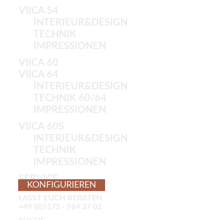
VIICA 54
INTERIEUR&DESIGN
TECHNIK
IMPRESSIONEN
VIICA 60
VIICA 64
INTERIEUR&DESIGN
TECHNIK 60/64
IMPRESSIONEN
VIICA 60S
INTERIEUR&DESIGN
TECHNIK
IMPRESSIONEN
SERVICE
KONFIGURIEREN
LASST EUCH BERATEN
+49
(0)5172 - 964 37 02